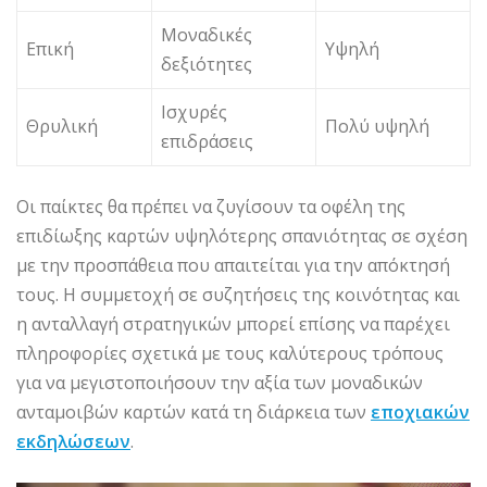
Μοναδικές
Επική
Υψηλή
δεξιότητες
Ισχυρές
Θρυλική
Πολύ υψηλή
επιδράσεις
Οι παίκτες θα πρέπει να ζυγίσουν τα οφέλη της
επιδίωξης καρτών υψηλότερης σπανιότητας σε σχέση
με την προσπάθεια που απαιτείται για την απόκτησή
τους. Η συμμετοχή σε συζητήσεις της κοινότητας και
η ανταλλαγή στρατηγικών μπορεί επίσης να παρέχει
πληροφορίες σχετικά με τους καλύτερους τρόπους
για να μεγιστοποιήσουν την αξία των μοναδικών
ανταμοιβών καρτών κατά τη διάρκεια των
εποχιακών
εκδηλώσεων
.