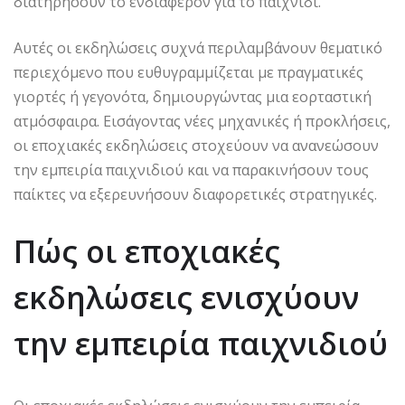
διατηρήσουν το ενδιαφέρον για το παιχνίδι.
Αυτές οι εκδηλώσεις συχνά περιλαμβάνουν θεματικό
περιεχόμενο που ευθυγραμμίζεται με πραγματικές
γιορτές ή γεγονότα, δημιουργώντας μια εορταστική
ατμόσφαιρα. Εισάγοντας νέες μηχανικές ή προκλήσεις,
οι εποχιακές εκδηλώσεις στοχεύουν να ανανεώσουν
την εμπειρία παιχνιδιού και να παρακινήσουν τους
παίκτες να εξερευνήσουν διαφορετικές στρατηγικές.
Πώς οι εποχιακές
εκδηλώσεις ενισχύουν
την εμπειρία παιχνιδιού