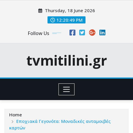
Skip
Thursday, 18 June 2026
to
content
12:20:50 PM
Follow Us
tvmitilini.gr
Home
Εποχιακά Γεγονότα: Μοναδικές ανταμοιβές
καρτών