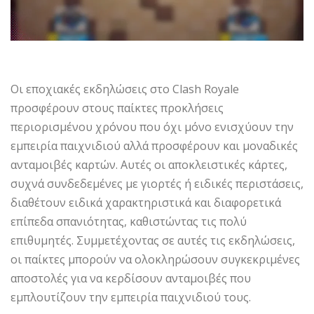
Οι εποχιακές εκδηλώσεις στο Clash Royale
προσφέρουν στους παίκτες προκλήσεις
περιορισμένου χρόνου που όχι μόνο ενισχύουν την
εμπειρία παιχνιδιού αλλά προσφέρουν και μοναδικές
ανταμοιβές καρτών. Αυτές οι αποκλειστικές κάρτες,
συχνά συνδεδεμένες με γιορτές ή ειδικές περιστάσεις,
διαθέτουν ειδικά χαρακτηριστικά και διαφορετικά
επίπεδα σπανιότητας, καθιστώντας τις πολύ
επιθυμητές. Συμμετέχοντας σε αυτές τις εκδηλώσεις,
οι παίκτες μπορούν να ολοκληρώσουν συγκεκριμένες
αποστολές για να κερδίσουν ανταμοιβές που
εμπλουτίζουν την εμπειρία παιχνιδιού τους.