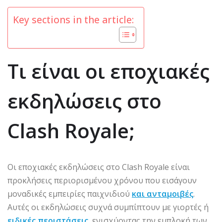
Key sections in the article:
Τι είναι οι εποχιακές
εκδηλώσεις στο
Clash Royale;
Οι εποχιακές εκδηλώσεις στο Clash Royale είναι
προκλήσεις περιορισμένου χρόνου που εισάγουν
μοναδικές εμπειρίες παιχνιδιού
και ανταμοιβές
.
Αυτές οι εκδηλώσεις συχνά συμπίπτουν με γιορτές ή
ειδικές περιστάσεις
, ενισχύοντας την εμπλοκή των