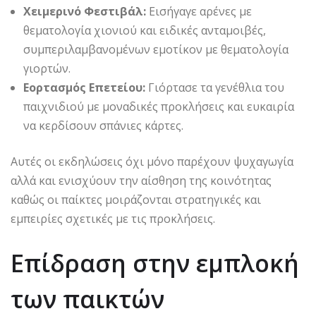
Χειμερινό Φεστιβάλ:
Εισήγαγε αρένες με
θεματολογία χιονιού και ειδικές ανταμοιβές,
συμπεριλαμβανομένων εμοτίκον με θεματολογία
γιορτών.
Εορτασμός Επετείου:
Γιόρτασε τα γενέθλια του
παιχνιδιού με μοναδικές προκλήσεις και ευκαιρία
να κερδίσουν σπάνιες κάρτες.
Αυτές οι εκδηλώσεις όχι μόνο παρέχουν ψυχαγωγία
αλλά και ενισχύουν την αίσθηση της κοινότητας
καθώς οι παίκτες μοιράζονται στρατηγικές και
εμπειρίες σχετικές με τις προκλήσεις.
Επίδραση στην εμπλοκή
των παικτών