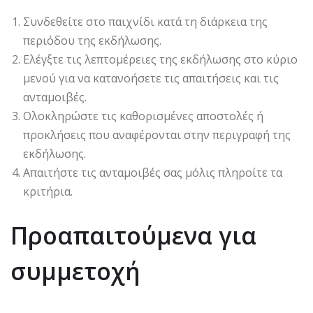
Συνδεθείτε στο παιχνίδι κατά τη διάρκεια της
περιόδου της εκδήλωσης.
Ελέγξτε τις λεπτομέρειες της εκδήλωσης στο κύριο
μενού για να κατανοήσετε τις απαιτήσεις και τις
ανταμοιβές.
Ολοκληρώστε τις καθορισμένες αποστολές ή
προκλήσεις που αναφέρονται στην περιγραφή της
εκδήλωσης.
Απαιτήστε τις ανταμοιβές σας μόλις πληροίτε τα
κριτήρια.
Προαπαιτούμενα για
συμμετοχή