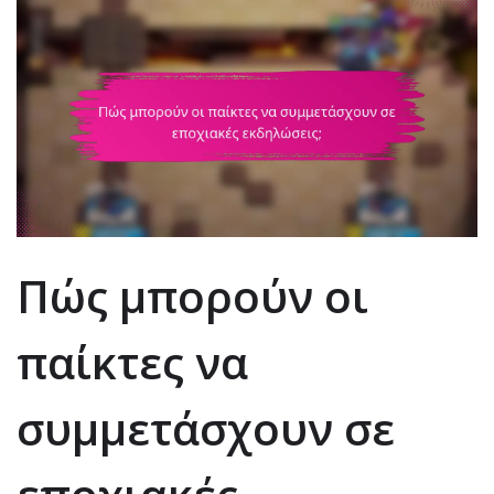
Πώς μπορούν οι
παίκτες να
συμμετάσχουν σε