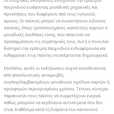
Οι εποχιακές εκδηλώσεις ενισχύουν την εμπειρία
παιχνιδιού εισάγοντας μοναδικές μηχανικές και
προκλήσεις που διαφέρουν από τους τυπικούς
αγώνες. Οι παίκτες μπορεί να συναντήσουν ειδικούς
κανόνες, όπως τροποποιημένες ικανότητες καρτών ή
μοναδικές συνθήκες νίκης, που απαιτούν να
προσαρμόσουν τις στρατηγικές τους. Αυτή η ποικιλία
διατηρεί την εμπειρία παιχνιδιού ενδιαφέρουσα και
ενθαρρύνει τους παίκτες να σκέφτονται δημιουργικά.
Επιπλέον, αυτές οι εκδηλώσεις συχνά συνοδεύονται
από αποκλειστικές ανταμοιβές,
συμπεριλαμβανομένων μοναδικών σχεδίων καρτών ή
προσφορών περιορισμένου χρόνου. Τέτοιες κίνητρα
παρακινούν τους παίκτες να συμμετέχουν ενεργά,
καθώς μπορούν να κερδίσουν αντικείμενα που δεν
είναι διαθέσιμα κατά τη διάρκεια του κανονικού