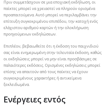
Πριν συμμετάσχουν σε μια εποχιακή εκδήλωση, οι
παίκτες μπορεί να χρειαστεί να πληρούν ορισμένα
προαπαιτούμενα. Αυτό μπορεί να περιλαμβάνει την
επίτευξη συγκεκριμένου επιπέδου, την κατοχή ενός
ελάχιστου αριθμού καρτών ή την ολοκλήρωση
προηγούμενων εκδηλώσεων.
Επιπλέον, βεβαιωθείτε ότι η έκδοση του παιχνιδιού
σας είναι ενημερωμένη στην τελευταία έκδοση, καθώς
οι εκδηλώσεις μπορεί να μην είναι προσβάσιμες σε
παλαιότερες εκδόσεις. Ορισμένες εκδηλώσεις μπορεί
επίσης να απαιτούν από τους παίκτες να έχουν
συγκεκριμένους χαρακτήρες ή αντικείμενα
ξεκλειδωμένα.
Ενέργειες εντός