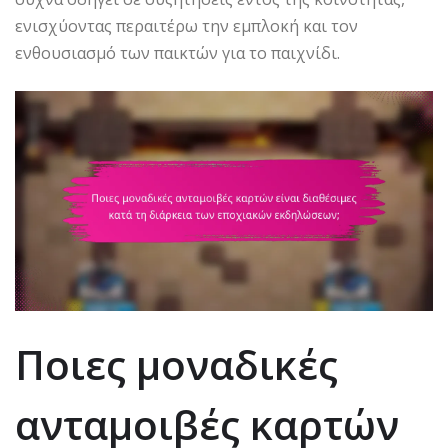
ενισχύοντας περαιτέρω την εμπλοκή και τον
ενθουσιασμό των παικτών για το παιχνίδι.
Ποιες μοναδικές
ανταμοιβές καρτών