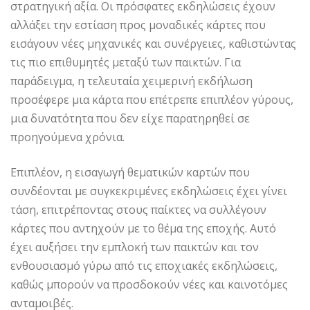
στρατηγική αξία. Οι πρόσφατες εκδηλώσεις έχουν
αλλάξει την εστίαση προς μοναδικές κάρτες που
εισάγουν νέες μηχανικές και συνέργειες, καθιστώντας
τις πιο επιθυμητές μεταξύ των παικτών. Για
παράδειγμα, η τελευταία χειμερινή εκδήλωση
προσέφερε μια κάρτα που επέτρεπε επιπλέον γύρους,
μια δυνατότητα που δεν είχε παρατηρηθεί σε
προηγούμενα χρόνια.
Επιπλέον, η εισαγωγή θεματικών καρτών που
συνδέονται με συγκεκριμένες εκδηλώσεις έχει γίνει
τάση, επιτρέποντας στους παίκτες να συλλέγουν
κάρτες που αντηχούν με το θέμα της εποχής. Αυτό
έχει αυξήσει την εμπλοκή των παικτών και τον
ενθουσιασμό γύρω από τις εποχιακές εκδηλώσεις,
καθώς μπορούν να προσδοκούν νέες και καινοτόμες
ανταμοιβές.