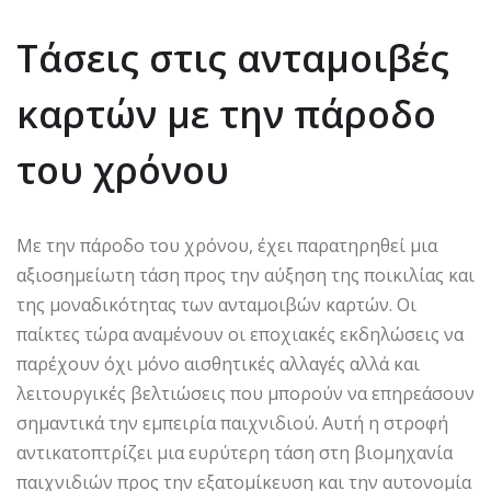
Τάσεις στις ανταμοιβές
καρτών με την πάροδο
του χρόνου
Με την πάροδο του χρόνου, έχει παρατηρηθεί μια
αξιοσημείωτη τάση προς την αύξηση της ποικιλίας και
της μοναδικότητας των ανταμοιβών καρτών. Οι
παίκτες τώρα αναμένουν οι εποχιακές εκδηλώσεις να
παρέχουν όχι μόνο αισθητικές αλλαγές αλλά και
λειτουργικές βελτιώσεις που μπορούν να επηρεάσουν
σημαντικά την εμπειρία παιχνιδιού. Αυτή η στροφή
αντικατοπτρίζει μια ευρύτερη τάση στη βιομηχανία
παιχνιδιών προς την εξατομίκευση και την αυτονομία