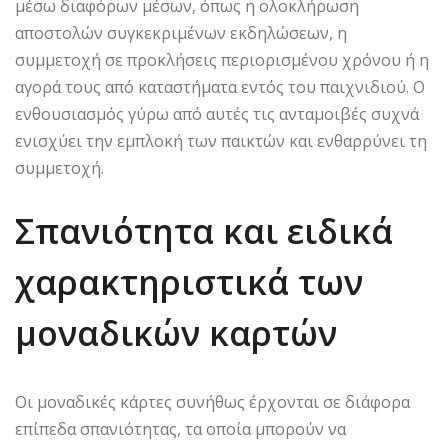
μέσω διαφόρων μέσων, όπως η ολοκλήρωση
αποστολών συγκεκριμένων εκδηλώσεων, η
συμμετοχή σε προκλήσεις περιορισμένου χρόνου ή η
αγορά τους από καταστήματα εντός του παιχνιδιού. Ο
ενθουσιασμός γύρω από αυτές τις ανταμοιβές συχνά
ενισχύει την εμπλοκή των παικτών και ενθαρρύνει τη
συμμετοχή.
Σπανιότητα και ειδικά
χαρακτηριστικά των
μοναδικών καρτών
Οι μοναδικές κάρτες συνήθως έρχονται σε διάφορα
επίπεδα σπανιότητας, τα οποία μπορούν να