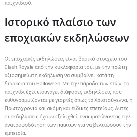
παιχνιδιού.
Ιστορικό πλαίσιο των
εποχιακών εκδηλώσεων
Οι εποχιακές εκδηλώσεις είναι βασικό στοιχείο του
Clash Royale από την κυκλοφορία του, με την πρώτη
αξιοσημείωτη εκδήλωση να συμβαίνει κατά τη
διάρκεια του Halloween. Με την πάροδο των ετών, το
παιχνίδι έχει εισαγάγει διάφορες εκδηλώσεις που
ευθυγραμμίζονται με γιορτές όπως τα Χριστούγεννα, η
Πρωτοχρονιά και ακόμη και ειδικές επετείους. Αυτές
οι εκδηλώσεις έχουν εξελιχθεί, ενσωματώνοντας την
ανατροφοδότηση των παικτών για να βελτιώσουν την
εμπειρία.