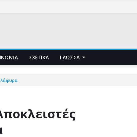
ΟΙΝΩΝΊΑ
ΣΧΕΤΙΚΆ
ΓΛΏΣΣΑ
ι λάφυρα
Αποκλειστές
α