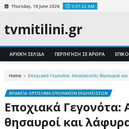
Skip
Thursday, 18 June 2026
5:37:23 AM
to
content
tvmitilini.gr
ΑΡΧΙΚΉ ΣΕΛΊΔΑ
ΠΕΡΙΉΓΗΣΗ ΣΕ ΆΡΘΡΑ
ΕΠΙΚ
Home
Εποχιακά Γεγονότα: Αποκλειστές θησαυροί κα
ΒΡΑΒΕΊΑ ΟΡΌΣΗΜΑ ΕΠΟΧΙΑΚΏΝ ΕΚΔΗΛΏΣΕΩΝ
Εποχιακά Γεγονότα: 
θησαυροί και λάφυρ