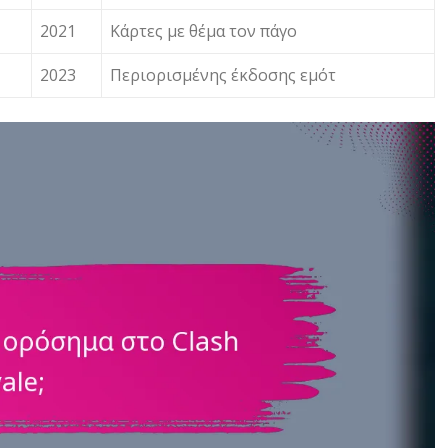
2021
Κάρτες με θέμα τον πάγο
2023
Περιορισμένης έκδοσης εμότ