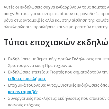
Αυτές οι εκδηλώσεις συχνά ενθαρρύνουν τους παίκτες 
παιχνίδι τους για να αντιμετωπίσουν τις μοναδικές προ
μόνο στις ανταμοιβές αλλά και στην αίσθηση της κοινότ
ολοκληρώσουν προκλήσεις και να μοιραστούν στρατηγι
Τύποι εποχιακών εκδηλώσ
Εκδηλώσεις με θεματική γιορτών: Εκδηλώσεις που επι
Χριστούγεννα και η Πρωτοχρονιά.
Εκδηλώσεις επετείου: Γιορτές που σηματοδοτούν την 
ειδικές προκλήσεις
.
Εποχιακά τουρνουά: Ανταγωνιστικές εκδηλώσεις όπου 
και ανταμοιβές
.
Συνεργατικές προκλήσεις: Εκδηλώσεις που απαιτούν α
κοινούς στόχους.