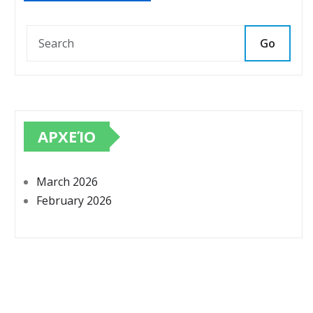
Go
ΑΡΧΕΊΟ
March 2026
February 2026