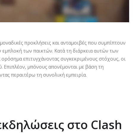
 μοναδικές προκλήσεις και ανταμοιβές που συμπίπτουν
ν εμπλοκή των παικτών. Κατά τη διάρκεια αυτών των
 ορόσημα επιτυγχάνοντας συγκεκριμένους στόχους, οι
ύ. Επιπλέον, μπόνους απονέμονται με βάση τη
ντας περαιτέρω τη συνολική εμπειρία.
 εκδηλώσεις στο Clash