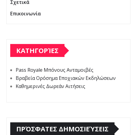
Σχετικά
Επικοινωνία
ΚΑΤΗΓΟΡΊΕΣ
Pass Royale Μπόνους Ανταμοιβές
Βραβεία Ορόσημα Εποχιακών Εκδηλώσεων
Καθημερινές Δωρεάν Αιτήσεις
ΠΡΌΣΦΑΤΕΣ ΔΗΜΟΣΙΕΎΣΕΙΣ