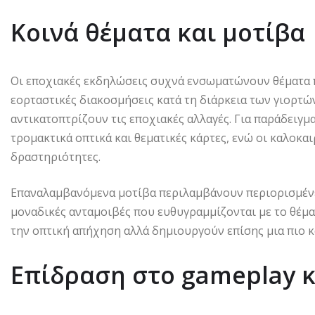
Κοινά θέματα και μοτίβα
Οι εποχιακές εκδηλώσεις συχνά ενσωματώνουν θέματα 
εορταστικές διακοσμήσεις κατά τη διάρκεια των γιορτώ
αντικατοπτρίζουν τις εποχιακές αλλαγές. Για παράδειγμ
τρομακτικά οπτικά και θεματικές κάρτες, ενώ οι καλοκα
δραστηριότητες.
Επαναλαμβανόμενα μοτίβα περιλαμβάνουν περιορισμένες
μοναδικές ανταμοιβές που ευθυγραμμίζονται με το θέμα
την οπτική απήχηση αλλά δημιουργούν επίσης μια πιο κα
Επίδραση στο gameplay κ