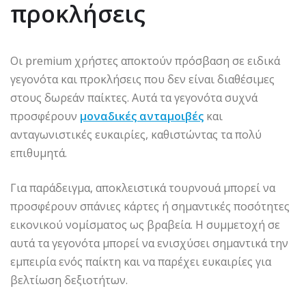
προκλήσεις
Οι premium χρήστες αποκτούν πρόσβαση σε ειδικά
γεγονότα και προκλήσεις που δεν είναι διαθέσιμες
στους δωρεάν παίκτες. Αυτά τα γεγονότα συχνά
προσφέρουν
μοναδικές ανταμοιβές
και
ανταγωνιστικές ευκαιρίες, καθιστώντας τα πολύ
επιθυμητά.
Για παράδειγμα, αποκλειστικά τουρνουά μπορεί να
προσφέρουν σπάνιες κάρτες ή σημαντικές ποσότητες
εικονικού νομίσματος ως βραβεία. Η συμμετοχή σε
αυτά τα γεγονότα μπορεί να ενισχύσει σημαντικά την
εμπειρία ενός παίκτη και να παρέχει ευκαιρίες για
βελτίωση δεξιοτήτων.