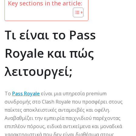
Key sections in the article:
Τι είναι το Pass
Royale και πώς
λειτουργεί;
Το
Pass Royale
είναι μια υπηρεσία premium
συνδρομής στο Clash Royale που προσφέρει στους
παίκτες αποκλειστικές ανταμοιβές και οφέλη.
Αναβαθμίζει την εμπειρία παιχνιδιού παρέχοντας
επιπλέον πόρους, ειδικά αντικείμενα και μοναδικά
χαρακτηριστικά που δεν είναι διαθέσιμα στους