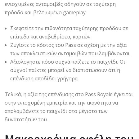
ενισχυμένες ανταμοιβές οδηγούν σε ταχύτερη
πρόοδο και βελτιωμένο gameplay.
Σκεφτείτε την πιθανότητα ταχύτερης προόδου σε
επίπεδα και αναβαθμίσεις καρτών.
Ζυγίστε το κόστος του Pass σε σχέση με την αξία
των αποκλειστικών ανταμοιβών που λαμβάνονται.
Αξιολογήστε πόσο συχνά παίζετε το παιχνίδι; Οι
συχνοί παίκτες μπορεί να διαπιστώσουν ότι η
επένδυση αποδίδει γρήγορα.
Τελικά, η αξία της επένδυσης στο Pass Royale έγκειται
στην ενισχυμένη εμπειρία και την ικανότητα να
απολαμβάνετε το παιχνίδι στο μέγιστο των
δυνατοτήτων του.