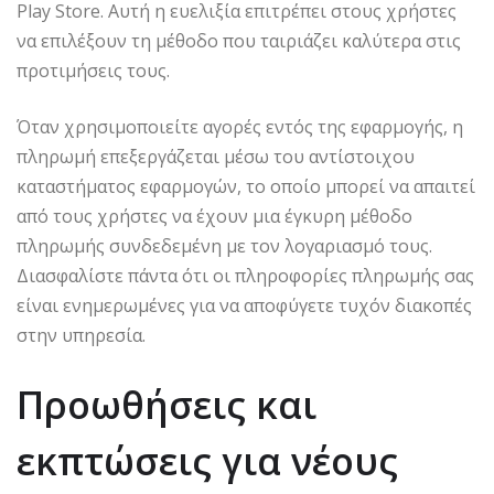
Play Store. Αυτή η ευελιξία επιτρέπει στους χρήστες
να επιλέξουν τη μέθοδο που ταιριάζει καλύτερα στις
προτιμήσεις τους.
Όταν χρησιμοποιείτε αγορές εντός της εφαρμογής, η
πληρωμή επεξεργάζεται μέσω του αντίστοιχου
καταστήματος εφαρμογών, το οποίο μπορεί να απαιτεί
από τους χρήστες να έχουν μια έγκυρη μέθοδο
πληρωμής συνδεδεμένη με τον λογαριασμό τους.
Διασφαλίστε πάντα ότι οι πληροφορίες πληρωμής σας
είναι ενημερωμένες για να αποφύγετε τυχόν διακοπές
στην υπηρεσία.
Προωθήσεις και
εκπτώσεις για νέους