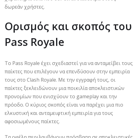
δωρεάν χρήστες.
Ορισμός και σκοπός του
Pass Royale
Το Pass Royale έχει σχεδιαστεί για να ανταμείβει τους
παίκτες που επιλέγουν να επενδύσουν στην εμπειρία
τους στο Clash Royale. Με την εγγραφή τους, οι
παίκτες ξεκλειδώνουν μια ποικιλία αποκλειστικών
προνομίων που ενισχύουν το gameplay και την
πρόοδο. Ο κύριος σκοπός είναι να παρέχει μια πιο
ελκυστική και ανταμειφτική εμπειρία για τους
αφοσιωμένους παίκτες.
Τα οφέλη περιλαμβάνουν πρόσβαση σε αποκλειστικές