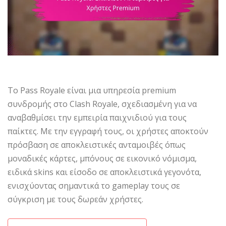
Το Pass Royale είναι μια υπηρεσία premium
συνδρομής στο Clash Royale, σχεδιασμένη για να
αναβαθμίσει την εμπειρία παιχνιδιού για τους
παίκτες. Με την εγγραφή τους, οι χρήστες αποκτούν
πρόσβαση σε αποκλειστικές ανταμοιβές όπως
μοναδικές κάρτες, μπόνους σε εικονικό νόμισμα,
ειδικά skins και είσοδο σε αποκλειστικά γεγονότα,
ενισχύοντας σημαντικά το gameplay τους σε
σύγκριση με τους δωρεάν χρήστες.