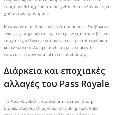
τους απευθείας μέσα στο παιχνίδι, διευκολύνοντας τη
χρήση των προνομίων.
Η ενσωμάτωση διασφαλίζει ότι οι παίκτες λαμβάνουν
έγκαιρες ενημερώσεις σχετικά με νέες ανταμοιβές και
εποχιακές αλλαγές, κρατώντας την εμπειρία φρέσκια
και ελκυστική. Αυτή η σύνδεση με το παιχνίδι
ενισχύει τη συνολική αξία της συνδρομής.
Διάρκεια και εποχιακές
αλλαγές του Pass Royale
Το Pass Royale λειτουργεί σε εποχιακή βάση,
διαρκώντας συνήθως γύρω στις 30 ημέρες. Κάθε