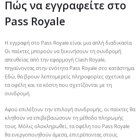
Πώς να εγγραφείτε στο
Pass Royale
Η εγγραφή στο Pass Royale είναι μια απλή διαδικασία.
Οι παίκτες μπορούν να ξεκινήσουν τη συνδρομή
απευθείας από την εφαρμογή Clash Royale,
πηγαίνοντας στην ενότητα Pass Royale στο κατάστημα.
Εδώ, θα βρουν λεπτομερείς πληροφορίες σχετικά με
τα οφέλη και τα κόστη που σχετίζονται με τη
συνδρομή.
Αφού επιλέξουν την επιλογή συνδρομής, οι παίκτες θα
κληθούν να επιβεβαιώσουν τη μέθοδο πληρωμής
τους. Μόλις ολοκληρωθεί, τα οφέλη του Pass Royale
θα ενεργοποιηθούν άμεσα, επιτρέποντας στους