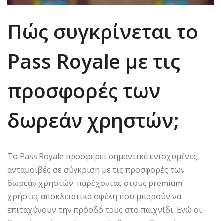
Πώς συγκρίνεται το
Pass Royale με τις
προσφορές των
δωρεάν χρηστών;
Το Pass Royale προσφέρει σημαντικά ενισχυμένες
ανταμοιβές σε σύγκριση με τις προσφορές των
δωρεάν χρηστών, παρέχοντας στους premium
χρήστες αποκλειστικά οφέλη που μπορούν να
επιταχύνουν την πρόοδό τους στο παιχνίδι. Ενώ οι