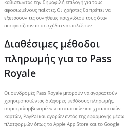
καθιστώντας την δημοφιλή επιλογή για τους
αφοσιωμένους παίκτες. Οι χρήστες θα πρέπει να
εξετάσουν τις συνήθειες παιχνιδιού τους όταν
αποφασίζουν ποιο σχέδιο να επιλέξουν.
Διαθέσιμες μέθοδοι
πληρωμής για το Pass
Royale
Οι συνδρομές Pass Royale μπορούν να αγοραστούν
χρησιμοποιώντας διάφορες μεθόδους πληρωμής,
συμπεριλαμβανομένων πιστωτικών και χρεωστικών
καρτών, PayPal και αγορών εντός της εφαρμογής μέσω
πλατφορμών όπως το Apple App Store και το Google