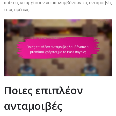
παίκτες να αρχίσουν να απολαμβάνουν τις ανταμοιβές
τους αμέσως.
Ποιες επιπλέον
ανταμοιβές