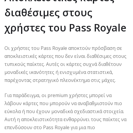
διαθέσιμες στους
χρήστες του Pass Royale
Οι χρήστες του Pass Royale αποκτούν πρόσβαση σε
αποκλειστικές κάρτες που δεν είναι διαθέσιμες στους
τυπικούς παίκτες. Αυτές οι κάρτες συχνά διαθέτουν
μοναδικές ικανότητες ή ενισχυμένα στατιστικά,
παρέχοντας στρατηγικό πλεονέκτημα στις μάχες.
Για παράδειγμα, οι premium χρήστες μπορεί να
λάβουν κάρτες που μπορούν να αναβαθμιστούν πιο
εύκολα ή που έχουν μοναδικά σχεδιαστικά στοιχεία.
Αυτή η αποκλειστικότητα ενθαρρύνει τους παίκτες να
επενδύσουν στο Pass Royale για μια πιο