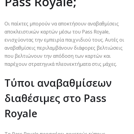
Pass Royale;
Οι παίκτες μπορούν να αποκτήσουν αναβαθμίσεις
αποκλειστικών καρτών μέσω του Pass Royale,
ενισχύοντας την εμπειρία παιχνιδιού τους. Αυτές οι
αναβαθμίσεις περιλαμβάνουν διάφορες βελτιώσεις
που βελτιώνουν την απόδοση των καρτών και
παρέχουν στρατηγικά πλεονεκτήματα στις μάχες.
Τύποι αναβαθμίσεων
διαθέσιμες στο Pass
Royale