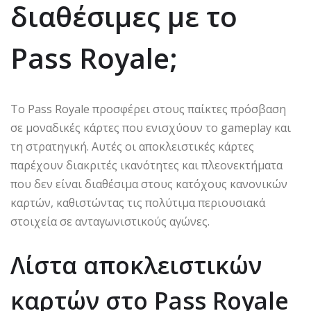
διαθέσιμες με το
Pass Royale;
Το Pass Royale προσφέρει στους παίκτες πρόσβαση
σε μοναδικές κάρτες που ενισχύουν το gameplay και
τη στρατηγική. Αυτές οι αποκλειστικές κάρτες
παρέχουν διακριτές ικανότητες και πλεονεκτήματα
που δεν είναι διαθέσιμα στους κατόχους κανονικών
καρτών, καθιστώντας τις πολύτιμα περιουσιακά
στοιχεία σε ανταγωνιστικούς αγώνες.
Λίστα αποκλειστικών
καρτών στο Pass Royale