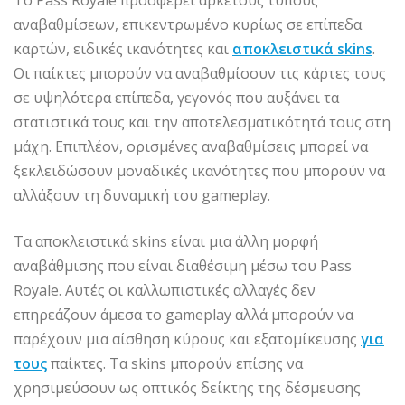
Το Pass Royale προσφέρει αρκετούς τύπους
αναβαθμίσεων, επικεντρωμένο κυρίως σε επίπεδα
καρτών, ειδικές ικανότητες και
αποκλειστικά skins
.
Οι παίκτες μπορούν να αναβαθμίσουν τις κάρτες τους
σε υψηλότερα επίπεδα, γεγονός που αυξάνει τα
στατιστικά τους και την αποτελεσματικότητά τους στη
μάχη. Επιπλέον, ορισμένες αναβαθμίσεις μπορεί να
ξεκλειδώσουν μοναδικές ικανότητες που μπορούν να
αλλάξουν τη δυναμική του gameplay.
Τα αποκλειστικά skins είναι μια άλλη μορφή
αναβάθμισης που είναι διαθέσιμη μέσω του Pass
Royale. Αυτές οι καλλωπιστικές αλλαγές δεν
επηρεάζουν άμεσα το gameplay αλλά μπορούν να
παρέχουν μια αίσθηση κύρους και εξατομίκευσης
για
τους
παίκτες. Τα skins μπορούν επίσης να
χρησιμεύσουν ως οπτικός δείκτης της δέσμευσης