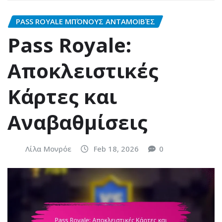
PASS ROYALE ΜΠΌΝΟΥΣ ΑΝΤΑΜΟΙΒΈΣ
Pass Royale:
Αποκλειστικές
Κάρτες και
Αναβαθμίσεις
Λίλα Μονρόε
Feb 18, 2026
0