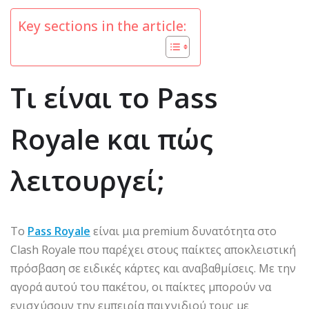
Key sections in the article:
Τι είναι το Pass
Royale και πώς
λειτουργεί;
Το
Pass Royale
είναι μια premium δυνατότητα στο
Clash Royale που παρέχει στους παίκτες αποκλειστική
πρόσβαση σε ειδικές κάρτες και αναβαθμίσεις. Με την
αγορά αυτού του πακέτου, οι παίκτες μπορούν να
ενισχύσουν την εμπειρία παιχνιδιού τους με