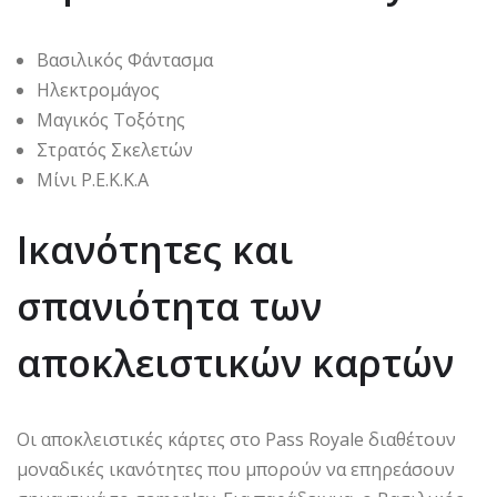
Βασιλικός Φάντασμα
Ηλεκτρομάγος
Μαγικός Τοξότης
Στρατός Σκελετών
Μίνι P.E.K.K.A
Ικανότητες και
σπανιότητα των
αποκλειστικών καρτών
Οι αποκλειστικές κάρτες στο Pass Royale διαθέτουν
μοναδικές ικανότητες που μπορούν να επηρεάσουν