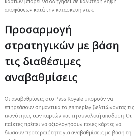
καρτών μπορεί να οδηγήσει σε καλύτερη λήψη
αποφάσεων κατά την κατασκευή ντεκ.
Προσαρμογή
στρατηγικών με βάση
τις διαθέσιμες
αναβαθμίσεις
Οι αναβαθμίσεις στο Pass Royale μπορούν να
επηρεάσουν σημαντικά το gameplay βελτιώνοντας τις
ικανότητες των καρτών και τη συνολική απόδοση. Οι
παίκτες πρέπει να αξιολογήσουν ποιες κάρτες να
δώσουν προτεραιότητα για αναβαθμίσεις με βάση τη