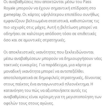
Οι αναβαθμίσεις που αποκτώνται μέσω του Pass
Royale μπορούν να έχουν σημαντική επίδραση στο
gameplay. Οι κάρτες υψηλότερου επιπέδου συνήθως
εμφανίζουν βελτιωμένα στατιστικά, καθιστώντας τις
πιο ισχυρές στις μάχες. Αυτή η βελτίωση μπορεί να
οδηγήσει σε καλύτερη απόδοση τόσο σε επιθετικές
όσο και σε αμυντικές στρατηγικές.
Οι αποκλειστικές ικανότητες που ξεκλειδώνονται
μέσω αναβαθμίσεων μπορούν να δημιουργήσουν νέες
τακτικές ευκαιρίες. Για παράδειγμα, μια κάρτα με
μοναδική ικανότητα μπορεί να αντεπεξέλθει
αποτελεσματικά σε δημοφιλείς στρατηγικές, δίνοντας
στους παίκτες ένα ανταγωνιστικό πλεονέκτημα. Η
κατανόηση του πώς να αξιοποιήσετε αυτές τις
αναβαθμίσεις είναι κρίσιμη για τη μεγιστοποίηση των
οφελών τους στους αγώνες.