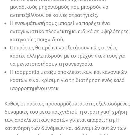
μοναδικούς μηχανισμούς που μπορούν να
αντεπεξέλθουν σε κοινές στρατηγικές.
Η ενσωμάτωσή τους μπορεί να παρέχει ένα
ανταγωνιστικό πλεονέκτημα, ειδικά σε υψηλότερες
κατηγορίες παιχνιδιού.
Οι παίκτες θα πρέπει να εξετάσουν πώς οι νέες
κάρτες αλληλεπιδρούν με το τρέχον ντεκ τους για
να μεγιστοποιήσουν τη συνεργασία.
Η ισορροπία μεταξύ αποκλειστικών και κανονικών
καρτών είναι κρίσιμη για τη διατήρηση ενός καλά
ισορροπημένου ντεκ.
Καθώς οι παίκτες προσαρμόζονται στις εξελισσόμενες
δυναμικές του μετα-παιχνιδιού, η στρατηγική χρήση
των αποκλειστικών καρτών γίνεται απαραίτητη. Η
κατανόηση των δυνάμεων και αδυναμιών αυτών των