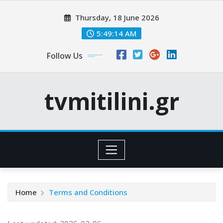
Skip
Thursday, 18 June 2026
to
content
5:49:14 AM
Follow Us
tvmitilini.gr
Home
Terms and Conditions