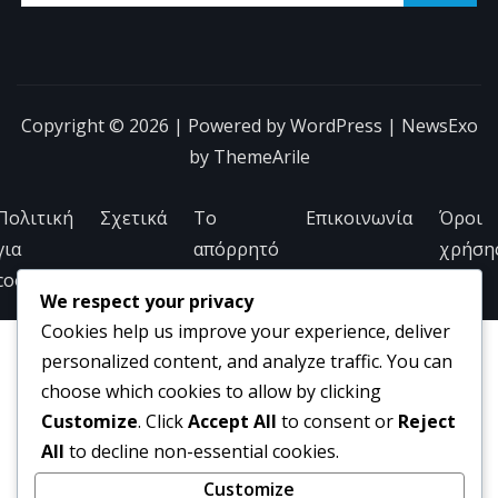
Copyright © 2026 | Powered by
WordPress
|
NewsExo
by
ThemeArile
Πολιτική
Σχετικά
Το
Επικοινωνία
Όροι
για
απόρρητό
χρήση
cookies
σας
We respect your privacy
Cookies help us improve your experience, deliver
personalized content, and analyze traffic. You can
choose which cookies to allow by clicking
Customize
. Click
Accept All
to consent or
Reject
All
to decline non-essential cookies.
Customize