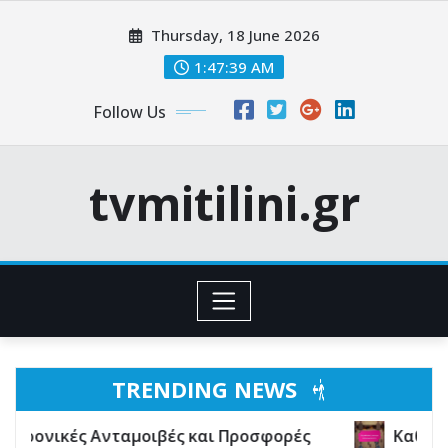
Skip
Thursday, 18 June 2026
to
content
1:47:40 AM
Follow Us
tvmitilini.gr
TRENDING NEWS
νταμοιβές και Προσφορές
Καθημερινό Κατάστημ