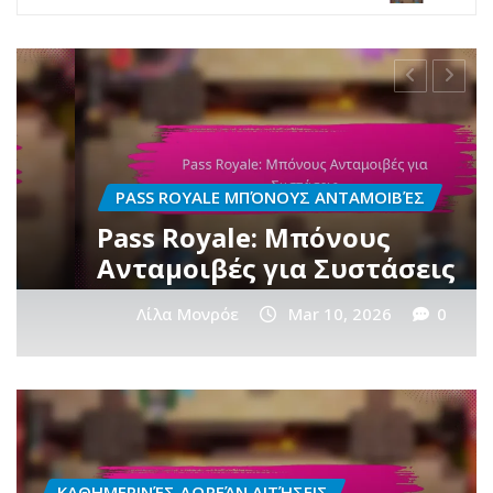
ΟΥΣ ΑΝΤΑΜΟΙΒΈΣ
PASS ROYALE ΜΠΌΝΟΥΣ
 Μπόνους
Pass Royale: Ει
ια Συστάσεις
και Προσφορές
Mar 10, 2026
0
Λίλα Μονρόε
Mar
ΚΑΘΗΜΕΡΙΝΈΣ ΔΩΡΕΆΝ ΑΙΤΉΣΕΙΣ